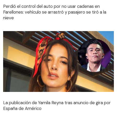
Farellones: vehículo se arrastró y pasajero se tiró a la
Perdió el control del auto por no usar cadenas en
nieve
Farellones: vehículo se arrastró y pasajero se tiró a la
nieve
La publicación de Yamila Reyna tras anuncio de gira por
España de Américo