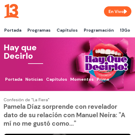
En Vivo
Portada
Programas
Capítulos
Programación
13Go
Hay que
Decirlo
Portada
Noticias
Capítulos
Momentos
Prime
Confesión de "La Fiera"
Pamela Díaz sorprende con revelador
dato de su relación con Manuel Neira: "A
mí no me gustó como..."