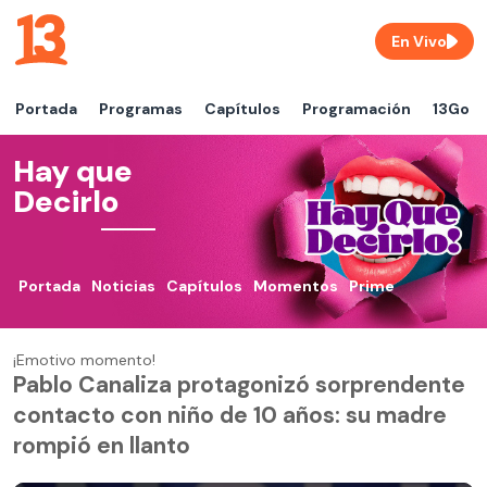
En Vivo
Portada
Programas
Capítulos
Programación
13Go
Hay que
Decirlo
Portada
Noticias
Capítulos
Momentos
Prime
¡Emotivo momento!
Pablo Canaliza protagonizó sorprendente
contacto con niño de 10 años: su madre
rompió en llanto