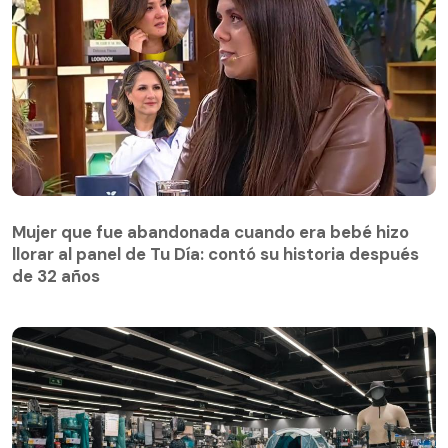
Mujer que fue abandonada cuando era bebé hizo
llorar al panel de Tu Día: contó su historia después
Mujer que fue abandonada cuando era bebé hizo
de 32 años
llorar al panel de Tu Día: contó su historia después
de 32 años