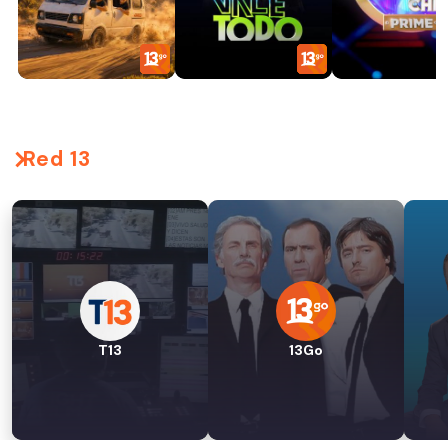
Red 13
T13
13Go