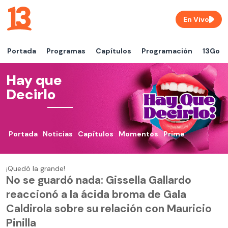
En Vivo
Portada
Programas
Capítulos
Programación
13Go
Hay que
Decirlo
Portada
Noticias
Capítulos
Momentos
Prime
¡Quedó la grande!
No se guardó nada: Gissella Gallardo
reaccionó a la ácida broma de Gala
Caldirola sobre su relación con Mauricio
Pinilla