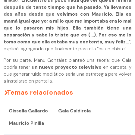
añadió: “
Encuentro un poco nada que ver que se refiera
después de tanto tiempo que ha pasado. Ya llevamos
dos años desde que volvimos con Mauricio. Ella es
mamá igual que yo; a mí lo que me importaba era lo mal
que lo pasaron mis hijos. Ella también tiene una
separación y sabe lo triste que es (...). Por eso me lo
tomo como que ella estaba muy contenta, muy feliz…
”,
explicó, agregando que finalmente para ella “es un chiste”.
Por su parte, Manu González planteó una teoría: que Gala
podría tener
un nuevo proyecto televisivo
en carpeta, y
que generar ruido mediático sería una estrategia para volver
a instalarse en pantalla.
Temas relacionados
Gissella Gallardo
Gala Caldirola
Mauricio Pinilla