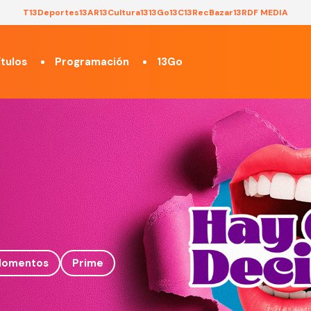
T13
Deportes13
AR13
Cultura13
13Go
13C
13Rec
Bazar13
RDF MEDIA
tulos
Programación
13Go
omentos
Prime