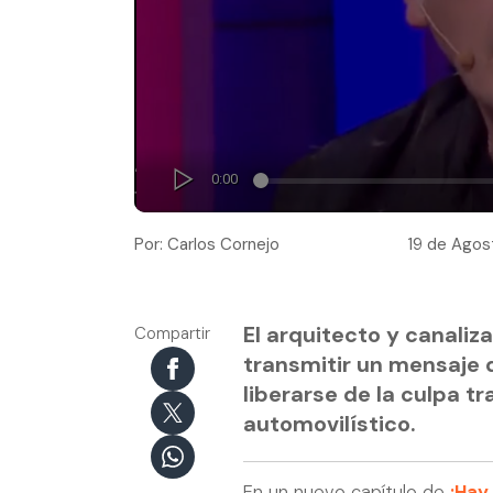
Por: Carlos Cornejo
19 de Agost
El arquitecto y canaliz
Compartir
transmitir un mensaje 
liberarse de la culpa t
automovilístico.
En un nuevo capítulo de
¡Hay