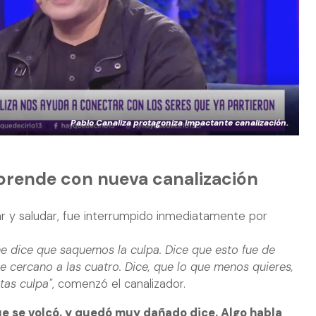
Pablo Canaliza protagoniza impactante canalización.
rprende con nueva canalización
ar y saludar, fue interrumpido inmediatamente por
 me dice que saquemos la culpa. Dice que esto fue de
 cercano a las cuatro. Dice, que lo que menos quieres,
tas culpa"
, comenzó el canalizador.
ue se volcó, y quedó muy dañado dice. Algo habla