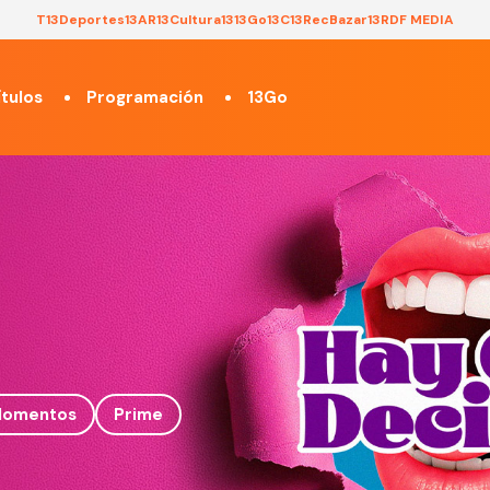
T13
Deportes13
AR13
Cultura13
13Go
13C
13Rec
Bazar13
RDF MEDIA
tulos
Programación
13Go
omentos
Prime