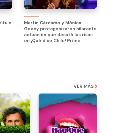
pítulo
Martín Cárcamo y Mónica
Godoy protagonizaron hilarante
pítulo
Martín Cárcamo y Mónica
actuación que desató las risas
Godoy protagonizaron hilarante
en ¡Qué dice Chile! Prime
actuación que desató las risas
en ¡Qué dice Chile! Prime
VER MÁS