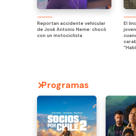
El li
jove
Reportan accidente vehicular
El li
cuand
de José Antonio Neme: chocó
jove
carab
con un motociclista
cuand
“Habí
carab
“Habí
Programas