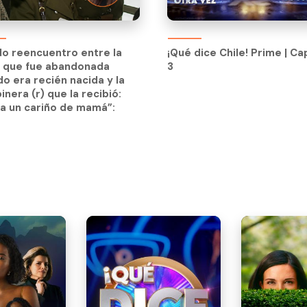
ndo reencuentro entre la
¡Qué dice Chile! Prime | Ca
n que fue abandonada
3
ndo reencuentro entre la
¡Qué dice Chile! Prime | Ca
o era recién nacida y la
n que fue abandonada
3
inera (r) que la recibió:
o era recién nacida y la
a un cariño de mamá”:
inera (r) que la recibió:
a un cariño de mamá”: