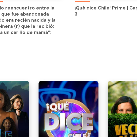
n que fue abandonada
3
ndo reencuentro entre la
¡Qué dice Chile! Prime | Ca
o era recién nacida y la
n que fue abandonada
3
inera (r) que la recibió:
o era recién nacida y la
a un cariño de mamá”:
inera (r) que la recibió:
a un cariño de mamá”: