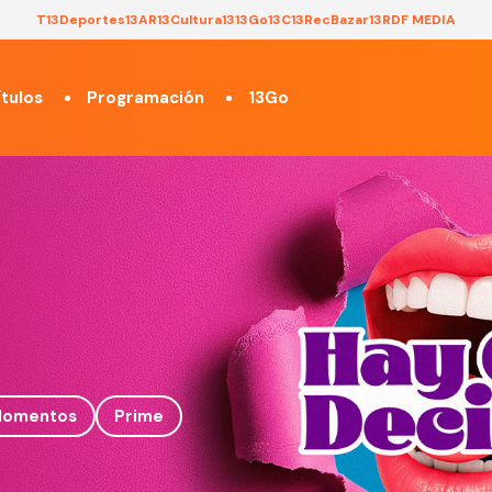
T13
Deportes13
AR13
Cultura13
13Go
13C
13Rec
Bazar13
RDF MEDIA
tulos
Programación
13Go
omentos
Prime