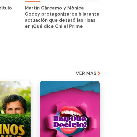
Godoy protagonizaron hilarante
pítulo
Martín Cárcamo y Mónica
actuación que desató las risas
Godoy protagonizaron hilarante
en ¡Qué dice Chile! Prime
actuación que desató las risas
en ¡Qué dice Chile! Prime
VER MÁS