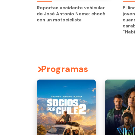
jove
Reportan accidente vehicular
El li
cuand
de José Antonio Neme: chocó
jove
carab
con un motociclista
cuand
“Habí
carab
“Habí
Programas