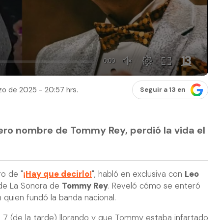
o de 2025 - 20:57 hrs.
Seguir a 13 en
dero nombre de Tommy Rey, perdió la vida el
ro de "
¡Hay que decirlo!
", habló en exclusiva con
Leo
a de La Sonora de
Tommy Rey
. Reveló cómo se enteró
 quien fundó la banda nacional.
 7 (de la tarde) llorando y que Tommy estaba infartado