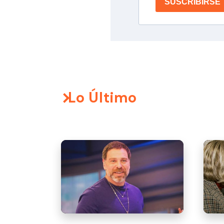
SUSCRIBIRSE
Lo Último
El li