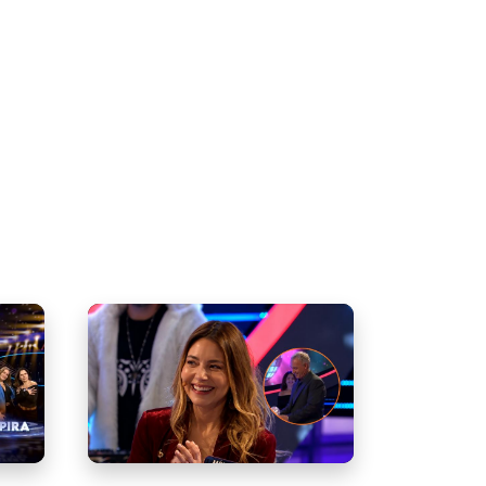
pítulo
Martín Cárcamo y Mónica