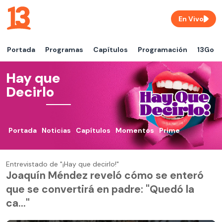
En Vivo
Portada
Programas
Capítulos
Programación
13Go
Hay que
Decirlo
Portada
Noticias
Capítulos
Momentos
Prime
Entrevistado de "¡Hay que decirlo!"
Joaquín Méndez reveló cómo se enteró
que se convertirá en padre: "Quedó la
ca..."