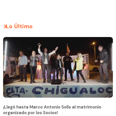
Lo Último
¡Llegó hasta Marco Antonio Solís al matrimonio
organizado por los Socios!
¡Llegó hasta Marco Antonio Solís al matrimonio
organizado por los Socios!