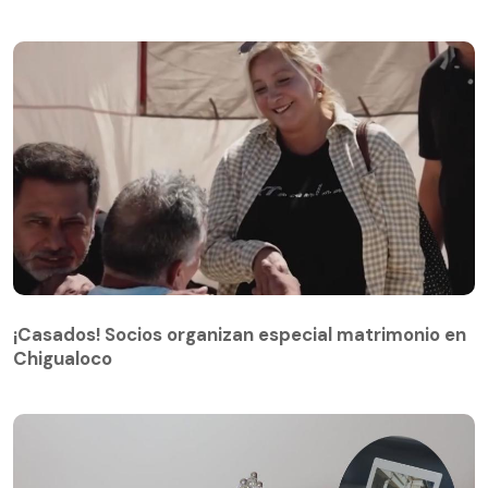
¡Casados! Socios organizan especial matrimonio en
Chigualoco
¡Casados! Socios organizan especial matrimonio en
Chigualoco