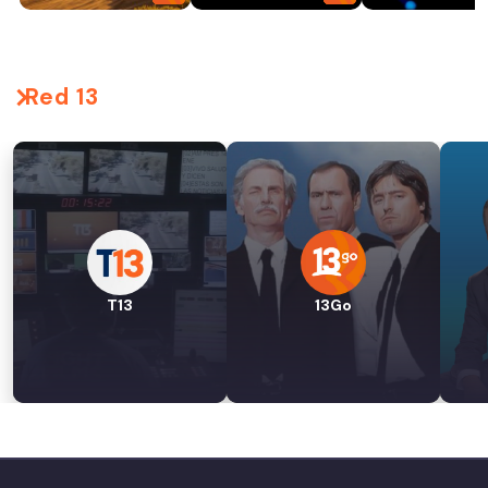
Red 13
T13
13Go