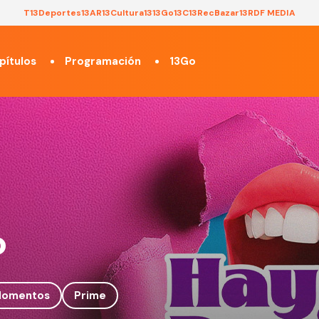
T13
Deportes13
AR13
Cultura13
13Go
13C
13Rec
Bazar13
RDF MEDIA
pítulos
Programación
13Go
o
omentos
Prime