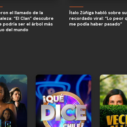
eron el llamado de la
aleza: “El Clan” descubre
eron el llamado de la
Ítalo Zúñiga habló sobre su
e podría ser el árbol más
aleza: “El Clan” descubre
recordado viral: “Lo peor 
guo del mundo
e podría ser el árbol más
me podía haber pasado”
guo del mundo