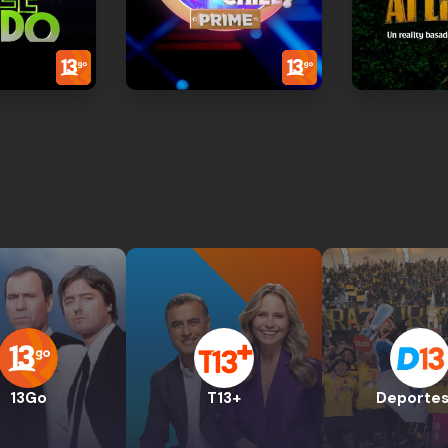
13Go
T13+
Deportes