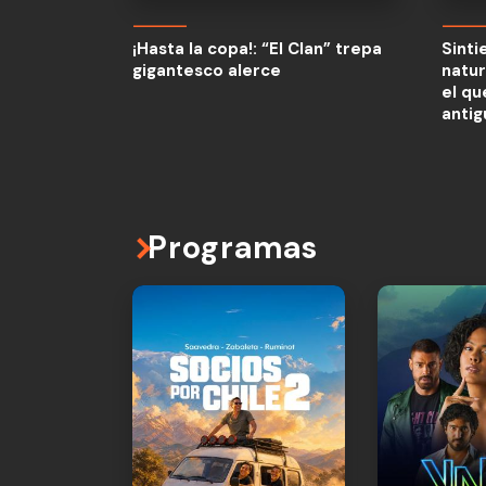
¡Hasta la copa!: “El Clan” trepa
Sinti
gigantesco alerce
natur
¡Hasta la copa!: “El Clan” trepa
Sinti
el qu
gigantesco alerce
natur
anti
el qu
anti
Programas