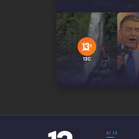
13C
El 13