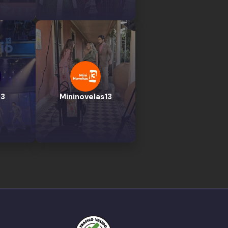
13
Mininovelas13