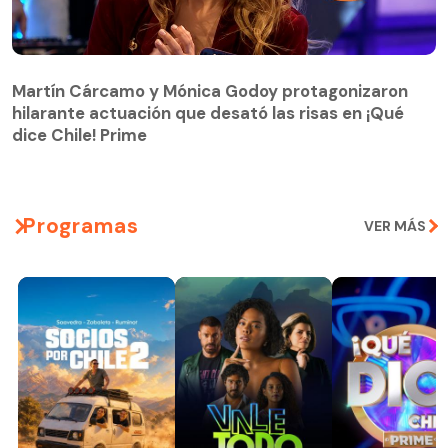
Martín Cárcamo y Mónica Godoy protagonizaron
hilarante actuación que desató las risas en ¡Qué
Martín Cárcamo y Mónica Godoy protagonizaron
dice Chile! Prime
hilarante actuación que desató las risas en ¡Qué
dice Chile! Prime
Programas
VER MÁS