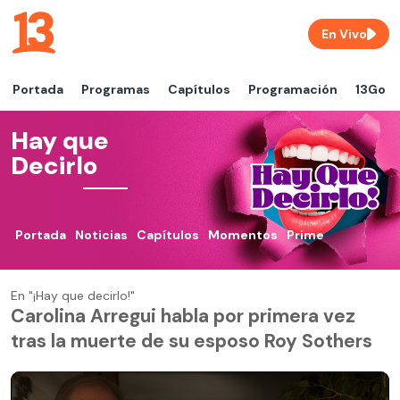
En Vivo
Portada
Programas
Capítulos
Programación
13Go
Hay que
Decirlo
Portada
Noticias
Capítulos
Momentos
Prime
En "¡Hay que decirlo!"
Carolina Arregui habla por primera vez
tras la muerte de su esposo Roy Sothers