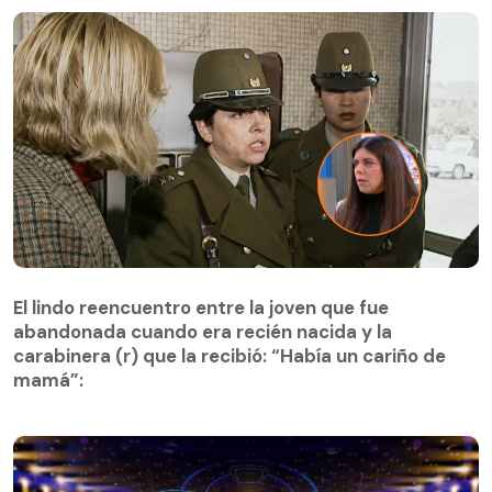
El lindo reencuentro entre la joven que fue
abandonada cuando era recién nacida y la
El lindo reencuentro entre la joven que fue
carabinera (r) que la recibió: “Había un cariño de
abandonada cuando era recién nacida y la
mamá”:
carabinera (r) que la recibió: “Había un cariño de
mamá”: