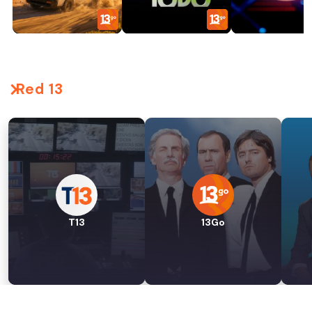
Red 13
T13
13Go