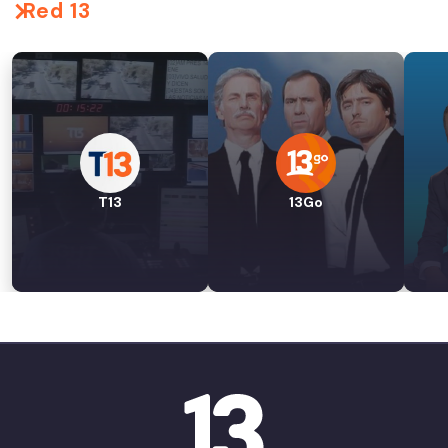
Red 13
T13
13Go