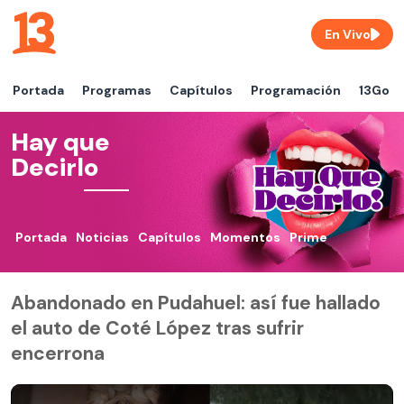
En Vivo
Portada
Programas
Capítulos
Programación
13Go
Hay que
Decirlo
Portada
Noticias
Capítulos
Momentos
Prime
Abandonado en Pudahuel: así fue hallado
el auto de Coté López tras sufrir
encerrona