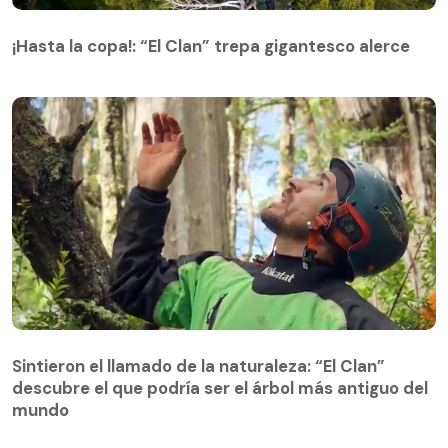
¡Hasta la copa!: “El Clan” trepa gigantesco alerce
¡Hasta la copa!: “El Clan” trepa gigantesco alerce
Sintieron el llamado de la naturaleza: “El Clan”
descubre el que podría ser el árbol más antiguo del
Sintieron el llamado de la naturaleza: “El Clan”
mundo
descubre el que podría ser el árbol más antiguo del
mundo