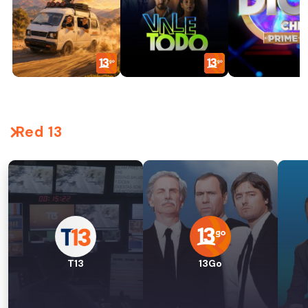
Red 13
T13
13Go