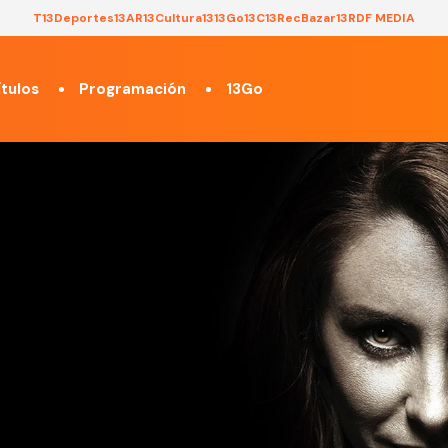
T13
Deportes13
AR13
Cultura13
13Go
13C
13Rec
Bazar13
RDF MEDIA
tulos
Programación
13Go