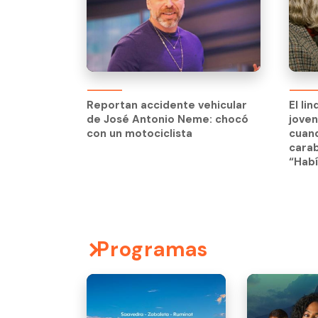
El li
jove
Reportan accidente vehicular
El li
cuand
de José Antonio Neme: chocó
jove
carab
con un motociclista
cuand
“Habí
carab
“Habí
Programas