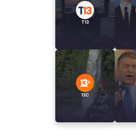
T13
13C