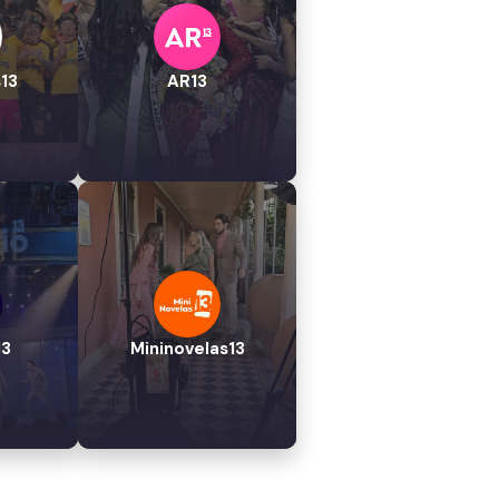
13
AR13
13
Mininovelas13