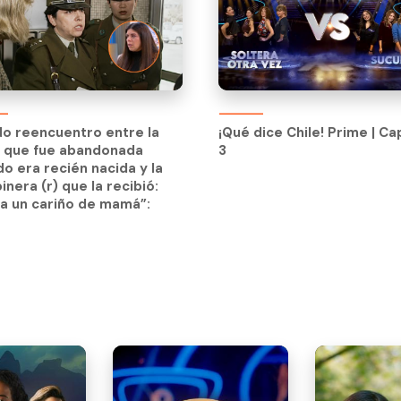
ndo reencuentro entre la
¡Qué dice Chile! Prime | Ca
n que fue abandonada
3
ndo reencuentro entre la
¡Qué dice Chile! Prime | Ca
o era recién nacida y la
n que fue abandonada
3
inera (r) que la recibió:
o era recién nacida y la
a un cariño de mamá”:
inera (r) que la recibió:
a un cariño de mamá”: