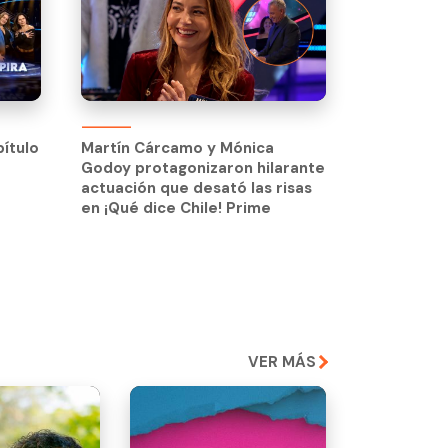
pítulo
Martín Cárcamo y Mónica
Godoy protagonizaron hilarante
pítulo
Martín Cárcamo y Mónica
actuación que desató las risas
Godoy protagonizaron hilarante
en ¡Qué dice Chile! Prime
actuación que desató las risas
en ¡Qué dice Chile! Prime
VER MÁS