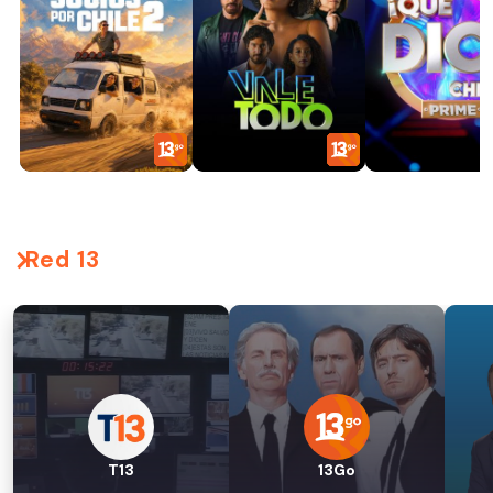
Red 13
T13
13Go