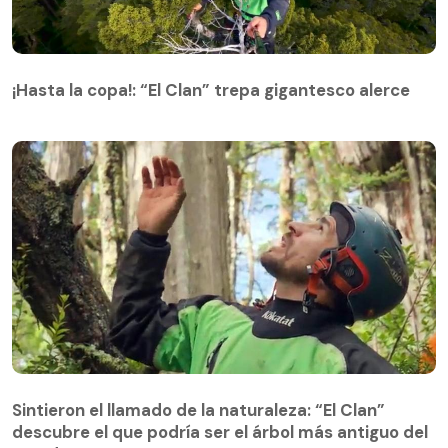
¡Hasta la copa!: “El Clan” trepa gigantesco alerce
¡Hasta la copa!: “El Clan” trepa gigantesco alerce
Sintieron el llamado de la naturaleza: “El Clan”
descubre el que podría ser el árbol más antiguo del
Sintieron el llamado de la naturaleza: “El Clan”
mundo
descubre el que podría ser el árbol más antiguo del