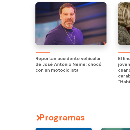
El li
jove
Reportan accidente vehicular
El li
cuand
de José Antonio Neme: chocó
jove
carab
con un motociclista
cuand
“Habí
carab
“Habí
Programas