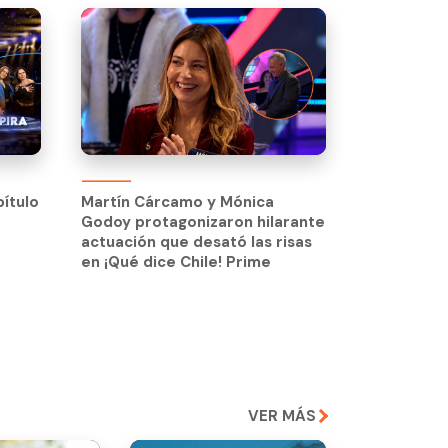
pítulo
Martín Cárcamo y Mónica
Godoy protagonizaron hilarante
pítulo
Martín Cárcamo y Mónica
actuación que desató las risas
Godoy protagonizaron hilarante
en ¡Qué dice Chile! Prime
actuación que desató las risas
en ¡Qué dice Chile! Prime
VER MÁS