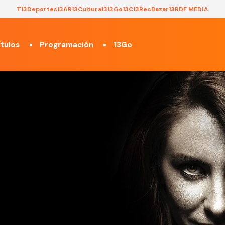
T13
Deportes13
AR13
Cultura13
13Go
13C
13Rec
Bazar13
RDF MEDIA
tulos
Programación
13Go