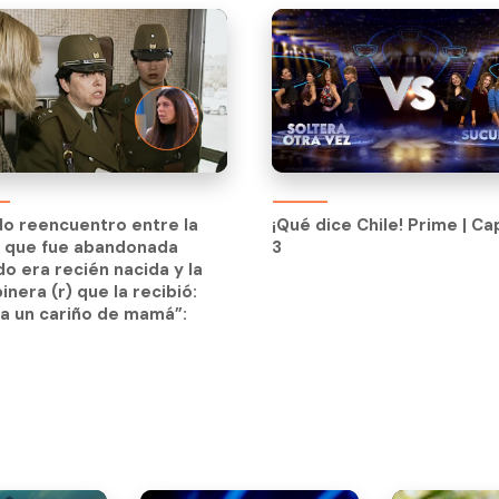
ndo reencuentro entre la
¡Qué dice Chile! Prime | Ca
n que fue abandonada
3
ndo reencuentro entre la
¡Qué dice Chile! Prime | Ca
o era recién nacida y la
n que fue abandonada
3
inera (r) que la recibió:
o era recién nacida y la
a un cariño de mamá”:
inera (r) que la recibió:
a un cariño de mamá”: