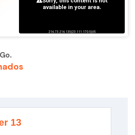
3Go.
nados
er 13