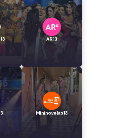
13
AR13
13
Mininovelas13