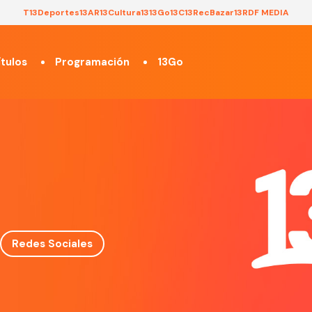
T13
Deportes13
AR13
Cultura13
13Go
13C
13Rec
Bazar13
RDF MEDIA
tulos
Programación
13Go
Redes Sociales