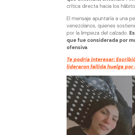
crítica directa hacia los hábit
El mensaje apuntaría a una p
venezolanos, quienes sostien
por la limpieza del calzado.
Es
que fue considerada por m
ofensiva
.
Te podría interesar: Escribi
lideraron fallida huelga por