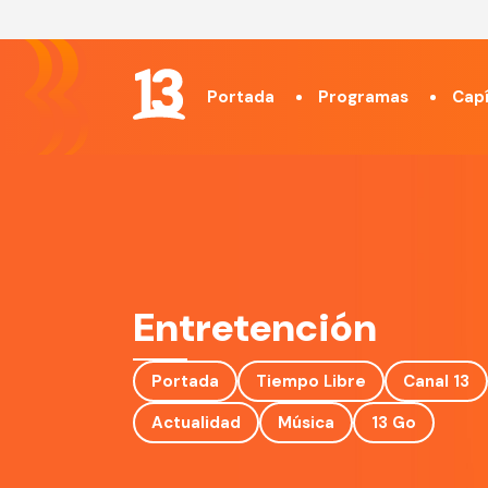
Portada
Programas
Capí
Entretención
Portada
Tiempo Libre
Canal 13
Actualidad
Música
13 Go