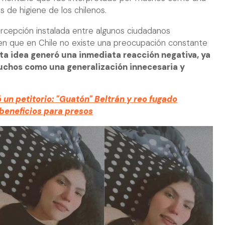
os de higiene de los chilenos.
ercepción instalada entre algunos ciudadanos
en que en Chile no existe una preocupación constante
ta idea generó una inmediata reacción negativa, ya
uchos como una generalización innecesaria y
ó un petitorio: "Guatón" Beltrán y reo fugado
 beneficios para presos