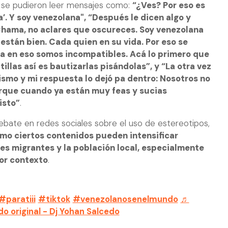
s se pudieron leer mensajes como:
“¿Ves? Por eso es
’. Y soy venezolana", “Después le dicen algo y
Chama, no aclares que oscureces. Soy venezolana
 están bien. Cada quien en su vida. Por eso se
a en eso somos incompatibles. Acá lo primero que
illas así es bautizarlas pisándolas”, y “La otra vez
ismo y mi respuesta lo dejó pa dentro: Nosotros no
orque cuando ya están muy feas y sucias
isto”
.
 debate en redes sociales sobre el uso de estereotipos,
ómo ciertos contenidos pueden intensificar
s migrantes y la población local, especialmente
yor contexto
.
#paratiii
#tiktok
#venezolanosenelmundo
♬
do original - Dj Yohan Salcedo