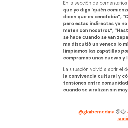
En la sección de comentario
que yo digo ‘quién comienza
dicen que es xenofobia”, “
pero estas indirectas ya no
meten con nosotros”, “Hast
se hace cuando se van zapat
me discutió un veneco lo m
limpiamos las zapatillas p
compramos unas nuevas y l
La situación volvió a abrir el
la convivencia cultural y c
tensiones entre comunidade
cuando se viralizan sin ma
@glaibemedina
🤭😅
soni