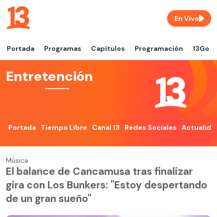
En Vivo
Portada
Programas
Capítulos
Programación
13Go
Entretención
Portada
Tiempo Libre
Canal 13
Redes Sociales
Actualida
Música
El balance de Cancamusa tras finalizar
gira con Los Bunkers: "Estoy despertando
de un gran sueño"