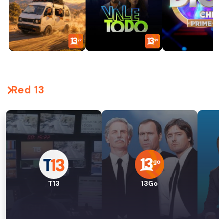
Red 13
T13
13Go