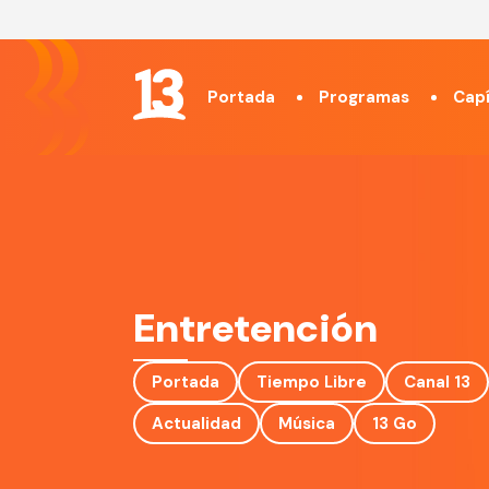
Portada
Programas
Capí
Entretención
Portada
Tiempo Libre
Canal 13
Actualidad
Música
13 Go