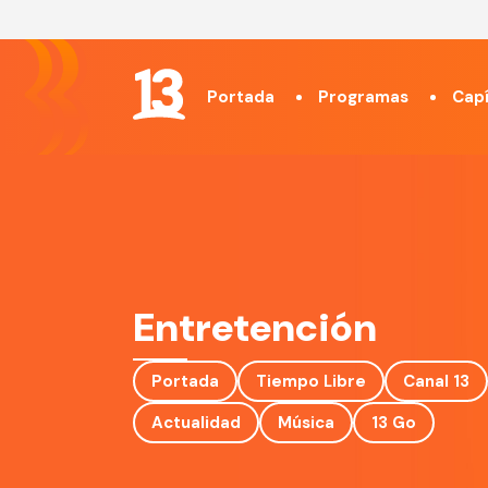
Portada
Programas
Capí
Entretención
Portada
Tiempo Libre
Canal 13
Actualidad
Música
13 Go