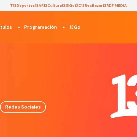
T13
Deportes13
AR13
Cultura13
13Go
13C
13Rec
Bazar13
RDF MEDIA
tulos
Programación
13Go
Redes Sociales