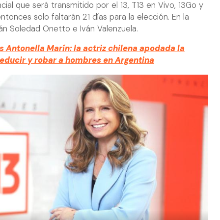
ncial que será transmitido por el 13, T13 en Vivo, 13Go y
tonces solo faltarán 21 días para la elección. En la
án Soledad Onetto e Iván Valenzuela.
s Antonella Marín: la actriz chilena apodada la
educir y robar a hombres en Argentina