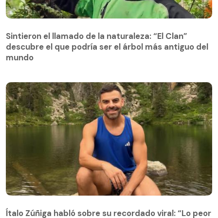
Sintieron el llamado de la naturaleza: “El Clan”
descubre el que podría ser el árbol más antiguo del
Sintieron el llamado de la naturaleza: “El Clan”
mundo
descubre el que podría ser el árbol más antiguo del
mundo
Ítalo Zúñiga habló sobre su recordado viral: “Lo peor