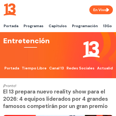
En Vivo
Portada
Programas
Capítulos
Programación
13Go
Entretención
Portada
Tiempo Libre
Canal 13
Redes Sociales
Actualida
¡Pronto!
El 13 prepara nuevo reality show para el
2026: 4 equipos liderados por 4 grandes
famosos competirán por un gran premio