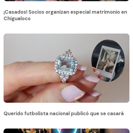
¡Casados! Socios organizan especial matrimonio en
Chigualoco
¡Casados! Socios organizan especial matrimonio en
Chigualoco
Querido futbolista nacional publicó que se casará