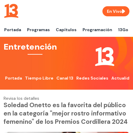
En Vivo
Portada
Programas
Capítulos
Programación
13Go
Entretención
Portada
Tiempo Libre
Canal 13
Redes Sociales
Actualida
Revisa los detalles
Soledad Onetto es la favorita del público
en la categoría "mejor rostro informativo
femenino" de los Premios Cordillera 2024