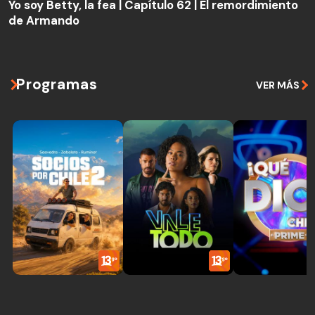
de Armando
Yo soy Betty, la fea | Capítulo 62 | El remordimiento
de Armando
Programas
VER MÁS