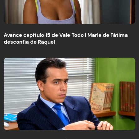
Avance capítulo 15 de Vale Todo | María de Fátima
desconfía de Raquel
Avance capítulo 15 de Vale Todo | María de Fátima
desconfía de Raquel
Yo soy Betty, la fea | Capítulo 62 | El remordimiento