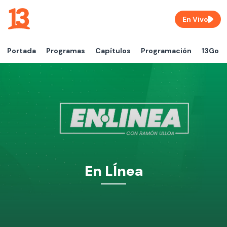
En Vivo
Portada
Programas
Capítulos
Programación
13Go
En LÍnea