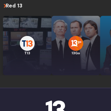
Red 13
T13
13Go