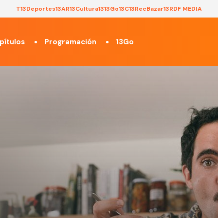
T13
Deportes13
AR13
Cultura13
13Go
13C
13Rec
Bazar13
RDF MEDIA
pítulos
Programación
13Go