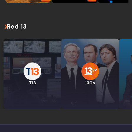
Red 13
T13
13Go