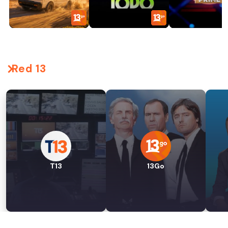
Red 13
T13
13Go