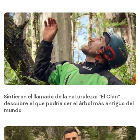
Sintieron el llamado de la naturaleza: “El Clan”
descubre el que podría ser el árbol más antiguo del
Sintieron el llamado de la naturaleza: “El Clan”
mundo
descubre el que podría ser el árbol más antiguo del
mundo