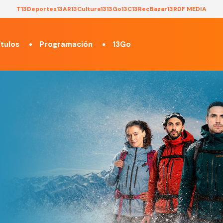
T13
Deportes13
AR13
Cultura13
13Go
13C
13Rec
Bazar13
RDF MEDIA
tulos
Programación
13Go