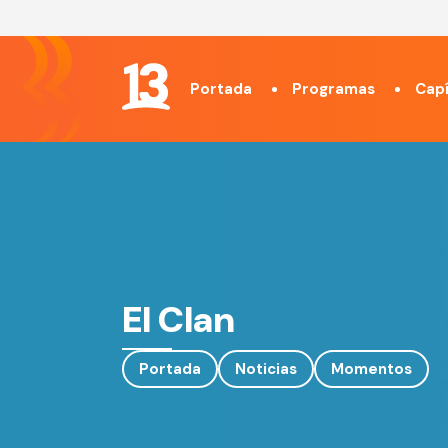
Portada
Programas
Capí
El Clan
Portada
Noticias
Momentos