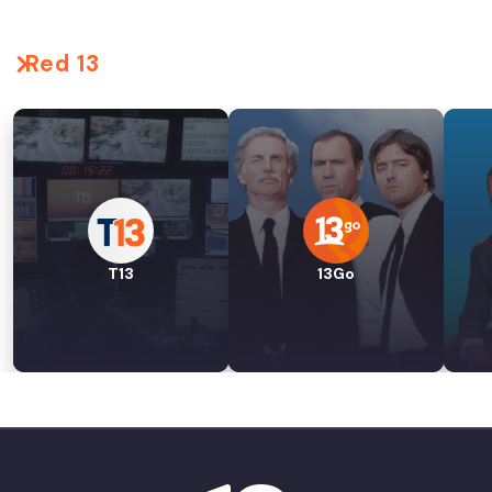
Red 13
T13
13Go