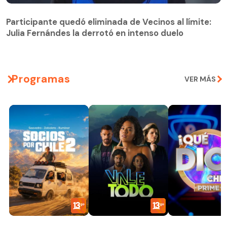
Participante quedó eliminada de Vecinos al límite:
Julia Fernándes la derrotó en intenso duelo
Participante quedó eliminada de Vecinos al límite:
Julia Fernándes la derrotó en intenso duelo
Programas
VER MÁS