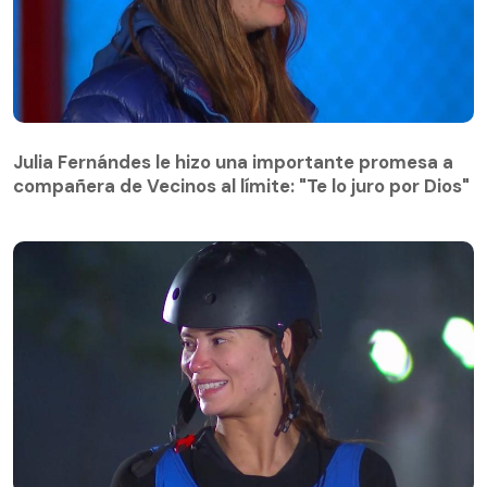
Julia Fernándes le hizo una importante promesa a
compañera de Vecinos al límite: "Te lo juro por Dios"
Julia Fernándes le hizo una importante promesa a
compañera de Vecinos al límite: "Te lo juro por Dios"