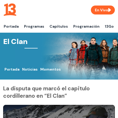
En Vivo
Portada
Programas
Capítulos
Programación
13Go
El Clan
Portada
Noticias
Momentos
La disputa que marcó el capítulo
cordillerano en “El Clan”