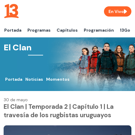
En Vivo
Portada
Programas
Capítulos
Programación
13Go
El Clan
Portada
Noticias
Momentos
30 de mayo
El Clan | Temporada 2 | Capítulo 1 | La
travesía de los rugbistas uruguayos