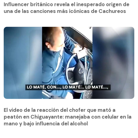
Influencer británico revela el inesperado origen de
una de las canciones más icónicas de Cachureos
El video de la reacción del chofer que mató a
peatón en Chiguayante: manejaba con celular en la
El video de la reacción del chofer que mató a
mano y bajo influencia del alcohol
peatón en Chiguayante: manejaba con celular en la
mano y bajo influencia del alcohol