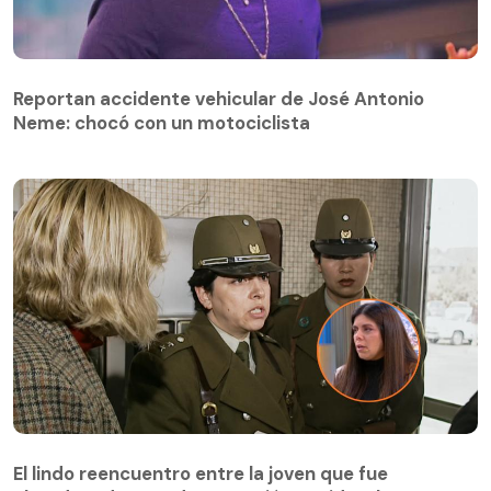
Reportan accidente vehicular de José Antonio
Neme: chocó con un motociclista
El lindo reencuentro entre la joven que fue
abandonada cuando era recién nacida y la
El lindo reencuentro entre la joven que fue