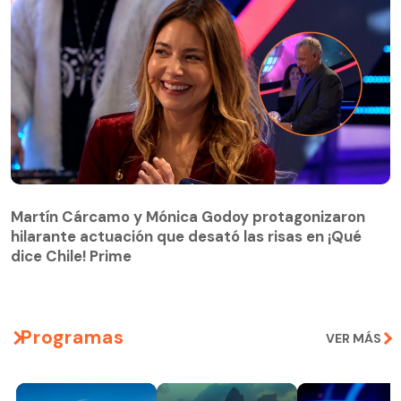
Martín Cárcamo y Mónica Godoy protagonizaron
hilarante actuación que desató las risas en ¡Qué
Martín Cárcamo y Mónica Godoy protagonizaron
dice Chile! Prime
hilarante actuación que desató las risas en ¡Qué
dice Chile! Prime
Programas
VER MÁS