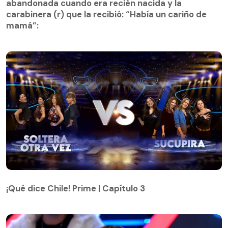
carabinera (r) que la recibió: “Había un cariño de
abandonada cuando era recién nacida y la
mamá”:
carabinera (r) que la recibió: “Había un cariño de
mamá”:
¡Qué dice Chile! Prime | Capítulo 3
¡Qué dice Chile! Prime | Capítulo 3