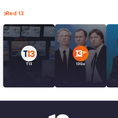
Red 13
T13
13Go