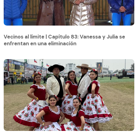
Vecinos al límite | Capítulo 83: Vanessa y Julia se
enfrentan en una eliminación
Vecinos al límite | Capítulo 83: Vanessa y Julia se
enfrentan en una eliminación