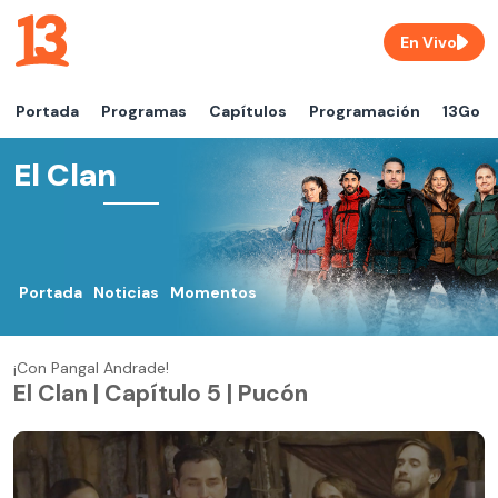
En Vivo
Portada
Programas
Capítulos
Programación
13Go
El Clan
Portada
Noticias
Momentos
¡Con Pangal Andrade!
El Clan | Capítulo 5 | Pucón