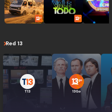
Red 13
T13
13Go