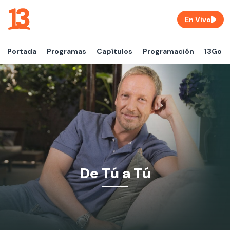
En Vivo
Portada
Programas
Capítulos
Programación
13Go
De Tú a Tú