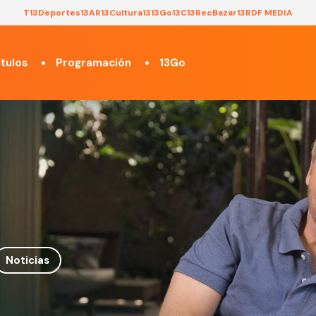
T13
Deportes13
AR13
Cultura13
13Go
13C
13Rec
Bazar13
RDF MEDIA
tulos
Programación
13Go
Noticias