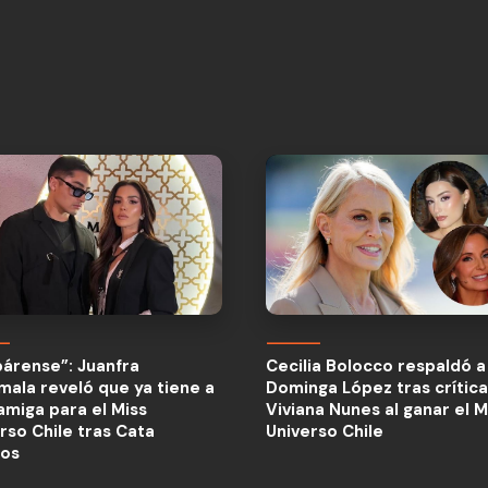
Cecilia Bolocco respaldó a
Dominga López tras crític
árense”: Juanfra
Cecilia Bolocco respaldó a
Viviana Nunes al ganar el M
ala reveló que ya tiene a
Dominga López tras crític
Universo Chile
amiga para el Miss
Viviana Nunes al ganar el M
rso Chile tras Cata
Universo Chile
jos