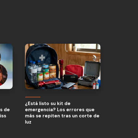
as de
¿Está listo su kit de
iss
as de
emergencia? Los errores que
iss
más se repiten tras un corte de
luz