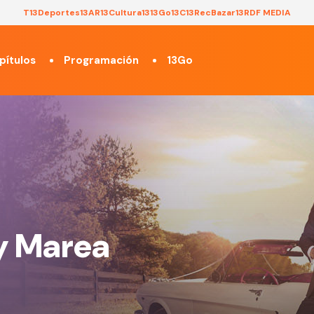
T13
Deportes13
AR13
Cultura13
13Go
13C
13Rec
Bazar13
RDF MEDIA
pítulos
Programación
13Go
y Marea