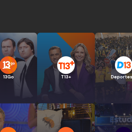
13Go
T13+
Deportes