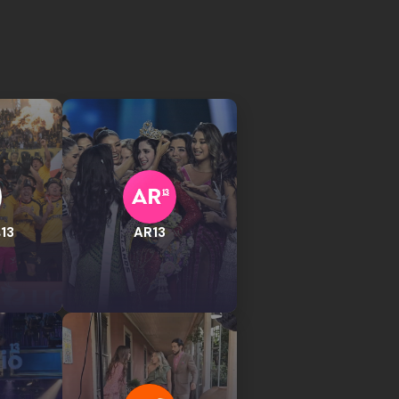
13
AR13