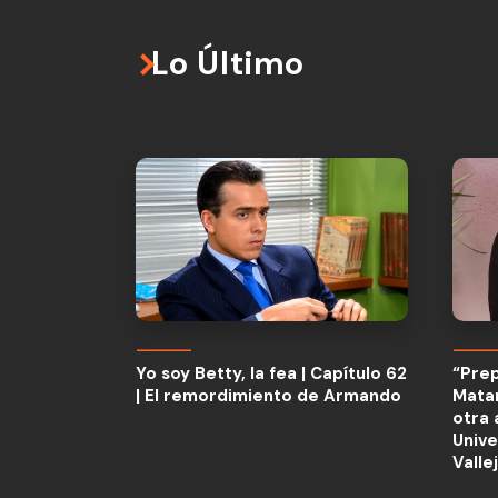
Lo Último
Yo soy Betty, la fea | Capítulo 62
| El remordimiento de Armando
Yo soy Betty, la fea | Capítulo 62
“Prep
| El remordimiento de Armando
Matam
otra 
Unive
Valle