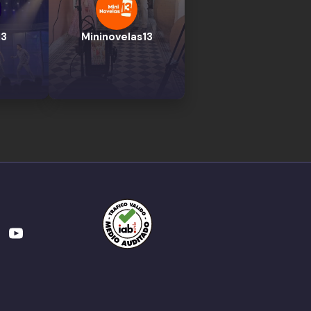
13
Mininovelas13