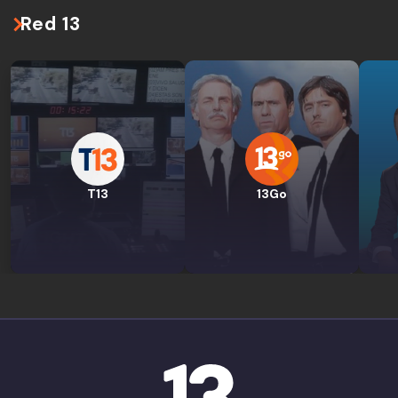
Red 13
T13
13Go