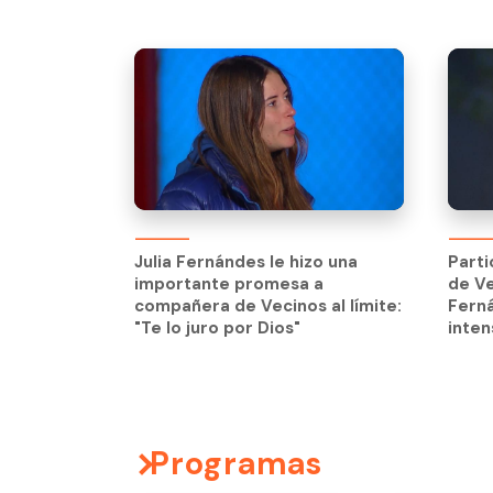
Julia Fernándes le hizo una
Parti
importante promesa a
de Ve
Julia Fernándes le hizo una
Parti
compañera de Vecinos al límite:
Ferná
importante promesa a
de Ve
"Te lo juro por Dios"
inten
compañera de Vecinos al límite:
Ferná
"Te lo juro por Dios"
inten
Programas