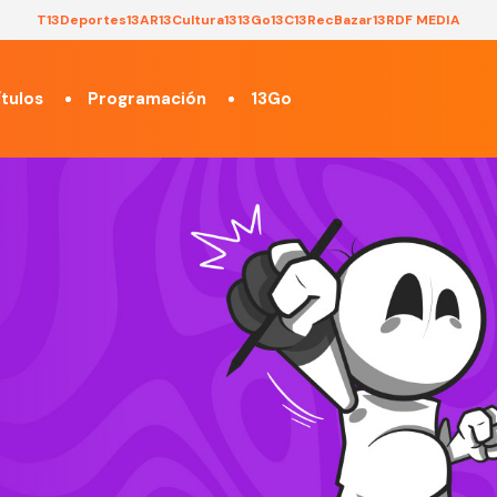
T13
Deportes13
AR13
Cultura13
13Go
13C
13Rec
Bazar13
RDF MEDIA
tulos
Programación
13Go