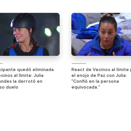
cipante quedó eliminada
React de Vecinos al límite
cinos al límite: Julia
el enojo de Paz con Julia:
cipante quedó eliminada
React de Vecinos al límite
ndes la derrotó en
"Confió en la persona
cinos al límite: Julia
el enojo de Paz con Julia:
so duelo
equivocada."
ndes la derrotó en
"Confió en la persona
so duelo
equivocada."