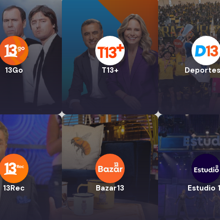
13Go
T13+
Deportes
13Rec
Bazar13
Estudio 