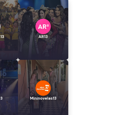
13
AR13
13
Mininovelas13