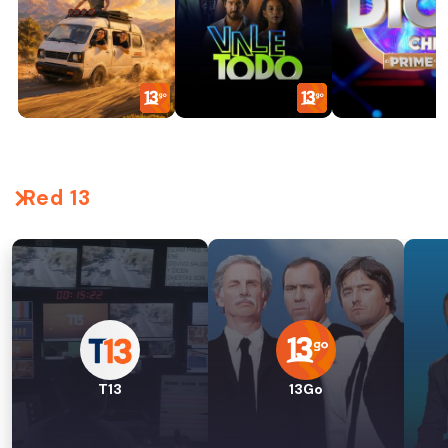
Red 13
T13
13Go