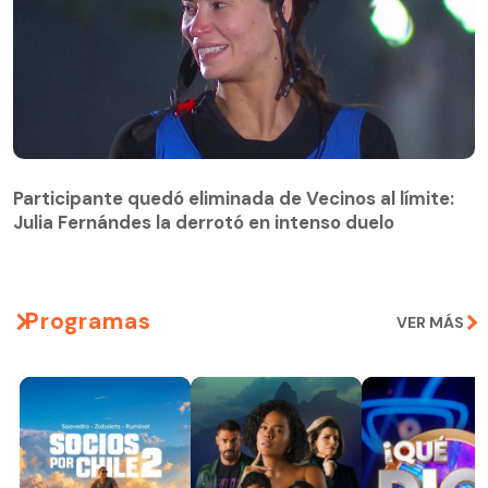
Participante quedó eliminada de Vecinos al límite:
Julia Fernándes la derrotó en intenso duelo
Participante quedó eliminada de Vecinos al límite:
Julia Fernándes la derrotó en intenso duelo
Programas
VER MÁS