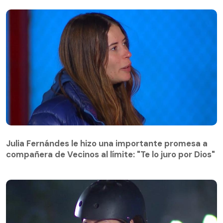
Julia Fernándes le hizo una importante promesa a
compañera de Vecinos al límite: "Te lo juro por Dios"
Julia Fernándes le hizo una importante promesa a
compañera de Vecinos al límite: "Te lo juro por Dios"