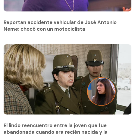
Reportan accidente vehicular de José Antonio
Neme: chocó con un motociclista
El lindo reencuentro entre la joven que fue
abandonada cuando era recién nacida y la
El lindo reencuentro entre la joven que fue
carabinera (r) que la recibió: “Había un cariño de
abandonada cuando era recién nacida y la