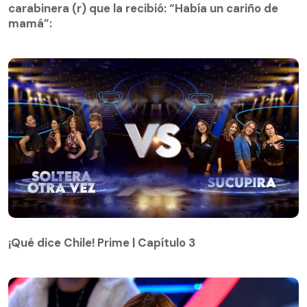
mamá”:
carabinera (r) que la recibió: “Había un cariño de
mamá”:
¡Qué dice Chile! Prime | Capítulo 3
¡Qué dice Chile! Prime | Capítulo 3