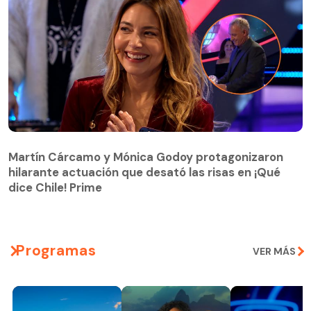
Martín Cárcamo y Mónica Godoy protagonizaron
hilarante actuación que desató las risas en ¡Qué
Martín Cárcamo y Mónica Godoy protagonizaron
dice Chile! Prime
hilarante actuación que desató las risas en ¡Qué
dice Chile! Prime
Programas
VER MÁS