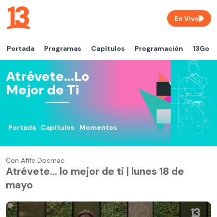
En Vivo
Portada
Programas
Capítulos
Programación
13Go
Atrévete...Lo
Mejor de Ti
Portada
Capítulos
Momentos
Con Afife Docmac
Atrévete... lo mejor de ti | lunes 18 de
mayo