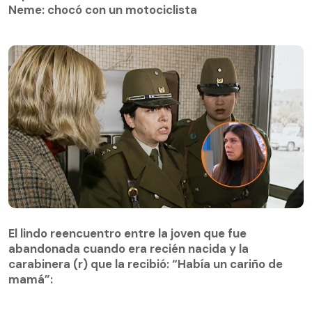
Neme: chocó con un motociclista
El lindo reencuentro entre la joven que fue
abandonada cuando era recién nacida y la
El lindo reencuentro entre la joven que fue
carabinera (r) que la recibió: “Había un cariño de
abandonada cuando era recién nacida y la
mamá”:
carabinera (r) que la recibió: “Había un cariño de
mamá”: