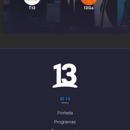
T13
13Go
El 13
Portada
Programas