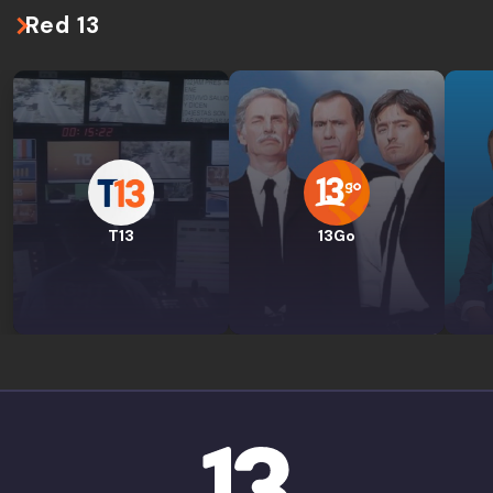
Red 13
T13
13Go