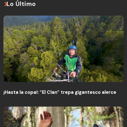
Lo Último
¡Hasta la copa!: “El Clan” trepa gigantesco alerce
¡Hasta la copa!: “El Clan” trepa gigantesco alerce