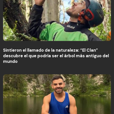
Sintieron el llamado de la naturaleza: “El Clan”
descubre el que podría ser el árbol más antiguo del
Sintieron el llamado de la naturaleza: “El Clan”
mundo
descubre el que podría ser el árbol más antiguo del
mundo