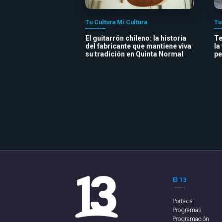
Tu Cultura Mi Cultura
Tu
El guitarrón chileno: la historia
Te
del fabricante que mantiene viva
la
su tradición en Quinta Normal
pe
El 13
Portada
Programas
Programación