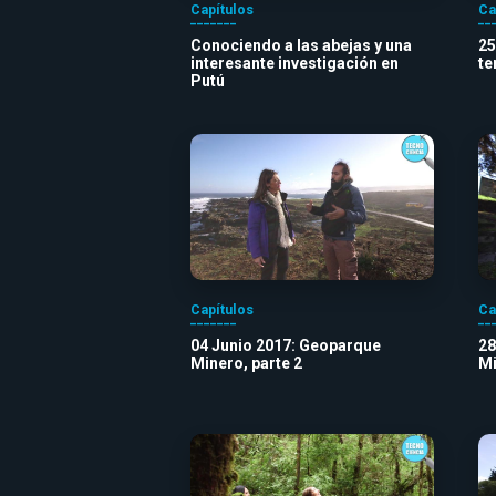
Capítulos
Ca
Conociendo a las abejas y una
25
interesante investigación en
t
Putú
Capítulos
Ca
04 Junio 2017: Geoparque
28
Minero, parte 2
Mi