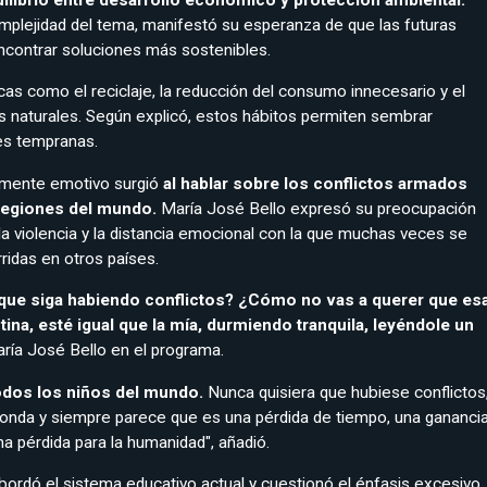
plejidad del tema, manifestó su esperanza de que las futuras
contrar soluciones más sostenibles.
cas como el reciclaje, la reducción del consumo innecesario y el
s naturales. Según explicó, estos hábitos permiten sembrar
es tempranas.
mente emotivo surgió
al hablar sobre los conflictos armados
 regiones del mundo.
María José Bello expresó su preocupación
 la violencia y la distancia emocional con la que muchas veces se
ridas en otros países.
que siga habiendo conflictos? ¿Cómo no vas a querer que es
tina, esté igual que la mía, durmiendo tranquila, leyéndole un
aría José Bello en el programa.
odos los niños del mundo.
Nunca quisiera que hubiese conflictos
onda y siempre parece que es una pérdida de tiempo, una gananci
na pérdida para la humanidad", añadió.
 abordó el sistema educativo actual y cuestionó el énfasis excesivo