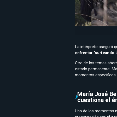
Cr
La intérprete aseguró 
enfrentar "surfeando la
Otro de los temas abord
estado permanente, Marí
momentos específicos, al
María José Bel
cuestiona el é
Uno de los momentos má
preocupación por
el eq