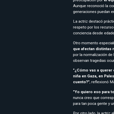
Aunque reconoció la com
generaciones puedan en
La actriz destacó prácti
respeto por los recurso
conciencia desde edad
Otro momento especial
que afectan distintas
por la normalización de
observan tragedias ocur
"¿Cómo vas a querer 
niña en Gaza, en Pales
cuento?"
, reflexionó M
"Yo quiero eso para t
nunca creo que corresp
para tan poca gente y u
Por otro lado, la actriz