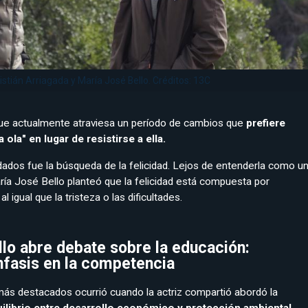
istián Arriagada y María José Bello. Créditos: 13C
que actualmente atraviesa un período de cambios que
prefiere
 ola" en lugar de resistirse a ella.
ados fue la búsqueda de la felicidad. Lejos de entenderla como u
a José Bello planteó que la felicidad está compuesta por
 igual que la tristeza o las dificultades.
lo abre debate sobre la educación:
nfasis en la competencia
s destacados ocurrió cuando la actriz compartió abordó la
uilibrio entre desarrollo económico y protección ambiental.