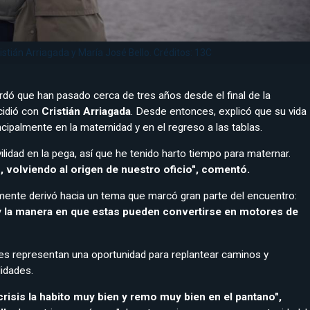
istián Arriagada y María José Bello. Créditos: 13C
ordó que han pasado cerca de tres años desde el final de la
cidió con
Cristián Arriagada
. Desde entonces, explicó que su vida
cipalmente en la maternidad y en el regreso a las tablas.
lidad en la pega, así que he tenido harto tiempo para maternar.
, volviendo al origen de nuestro oficio", comentó.
mente derivó hacia un tema que marcó gran parte del encuentro:
 y la manera en que estas pueden convertirse en motores de
ades representan una oportunidad para replantear caminos y
lidades.
 crisis la habito muy bien y remo muy bien en el pantano",