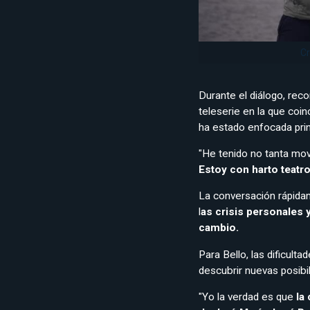
Cr
Durante el diálogo, rec
teleserie en la que coin
ha estado enfocada prin
"He tenido no tanta movi
Estoy con harto teatro
La conversación rápida
l
as crisis personales
cambio.
Para Bello, las dificult
descubrir nuevas posibi
"Yo la verdad es que
la