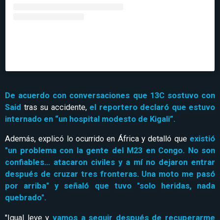
Una publicación compartida de Jorge Said.
Corresponsal de guerra (@jorgesaidoficial)
De acuerdo con conversaciones que 13C sostuvo con
Said
tras su accidente,
el reportero declaró que estuvo
internado en “un hospital modesto de Kigali”.
Además, explicó lo ocurrido en África y detalló que
existió
"un problema con la gente del M23 en Congo. No son
confiables… atacaron civiles y a mí no dejaron entrar
después de cruzar tres fronteras. Una moto me pasó
por arriba" y señaló que tuvo "solo heridas, nada
quebrado".
"Igual leve y
vamos a seguir después de recuperarme