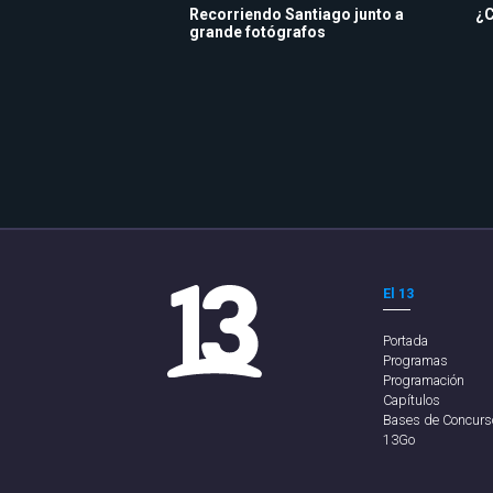
Recorriendo Santiago junto a
¿C
grande fotógrafos
El 13
Portada
Programas
Programación
Capítulos
Bases de Concurs
13Go