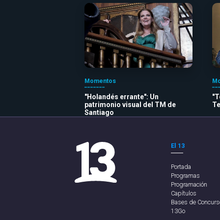
Momentos
Mo
"Holandés errante": Un
"T
patrimonio visual del TM de
Te
Santiago
El 13
Portada
Programas
Programación
Capítulos
Bases de Concurs
13Go