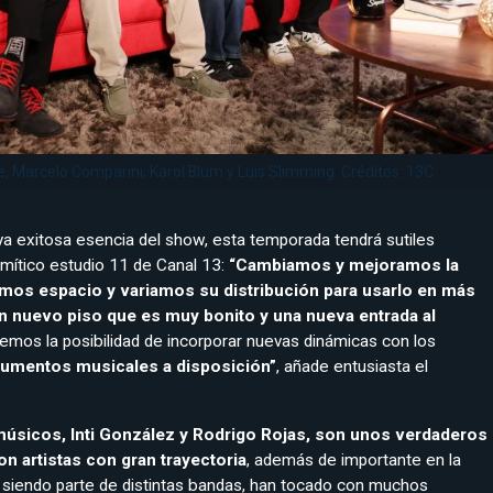
, Marcelo Comparini, Karol Blum y Luis Slimming. Créditos: 13C.
 ya exitosa esencia del show, esta temporada tendrá sutiles
mítico estudio 11 de Canal 13:
“Cambiamos y mejoramos la
imos espacio y variamos su distribución para usarlo en más
n nuevo piso que es muy bonito y una nueva entrada al
emos la posibilidad de incorporar nuevas dinámicas con los
rumentos musicales a disposición”
, añade entusiasta el
úsicos, Inti González y Rodrigo Rojas, son unos verdaderos
n artistas con gran trayectoria
, además de importante en la
 siendo parte de distintas bandas, han tocado con muchos