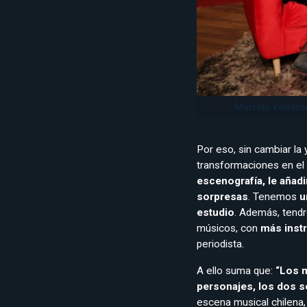
Marcelo Valverde
Por eso, sin cambiar la
transformaciones en el 
escenografía, le añad
sorpresas
. Tenemos
u
estudio
. Además, tendr
músicos, con
más inst
periodista.
A ello suma que:
“Los m
personajes, los dos so
escena musical chilena,