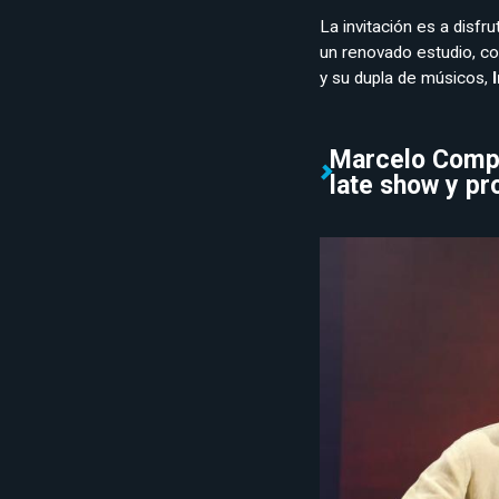
La invitación es a disfr
un renovado estudio, c
y su dupla de músicos,
I
Marcelo Compa
late show y p