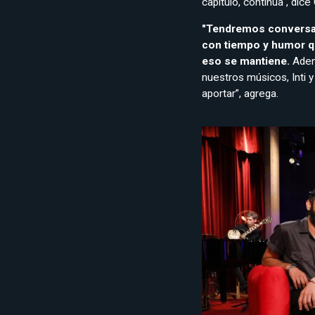
capítulo, continúa", dice
"Tendremos conversac
con tiempo y humor qu
eso se mantiene.
Adem
nuestros músicos, Inti 
aportar”, agrega.