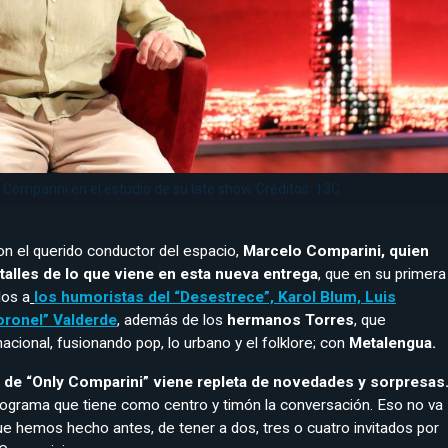
Comparini en el estudio de su late show. Créditos: 13C.
 el querido conductor del espacio,
Marcelo Comparini, quien
talles de lo que viene en esta nueva entrega
, que en su primera
dos a
los humoristas del “Desestrece”, Karol Blum, Luis
oronel” Valderde
, además de los
hermanos Torres
, que
acional, fusionando pop, lo urbano y el folklore; con
Metalengua.
 de “Only Comparini” viene repleta de novedades y sorpresas
rograma que tiene como centro y timón la conversación. Eso no va
que hemos hecho antes, de tener a dos, tres o cuatro invitados por