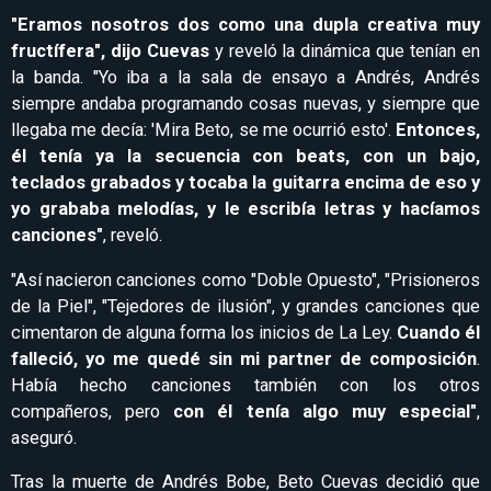
"Eramos nosotros dos como una dupla creativa muy
fructífera", dijo Cuevas
y reveló la dinámica que tenían en
la banda. "Yo iba a la sala de ensayo a Andrés, Andrés
siempre andaba programando cosas nuevas, y siempre que
llegaba me decía: 'Mira Beto, se me ocurrió esto'.
Entonces,
él tenía ya la secuencia con beats, con un bajo,
teclados grabados y tocaba la guitarra encima de eso y
yo grababa melodías, y le escribía letras y hacíamos
canciones"
, reveló.
"Así nacieron canciones como "Doble Opuesto", "Prisioneros
de la Piel", "Tejedores de ilusión", y grandes canciones que
cimentaron de alguna forma los inicios de La Ley.
Cuando él
falleció, yo me quedé sin mi partner de composición
.
Había hecho canciones también con los otros
compañeros, pero
con él tenía algo muy especial"
,
aseguró.
Tras la muerte de Andrés Bobe, Beto Cuevas decidió que