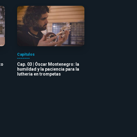
Capítulos
to
Cap. 03 | Óscar Montenegro: la
humildad y la paciencia para la
lutheria en trompetas