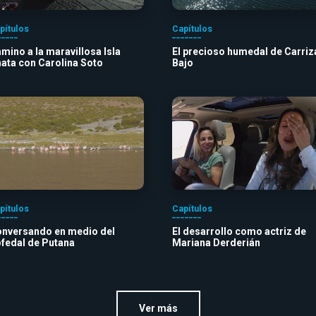
pítulos
Capítulos
mino a la maravillosa Isla
El precioso humedal de Carriz
ata con Carolina Soto
Bajo
pítulos
Capítulos
nversando en medio del
El desarrollo como actriz de
fedal de Putana
Mariana Derderián
Ver más