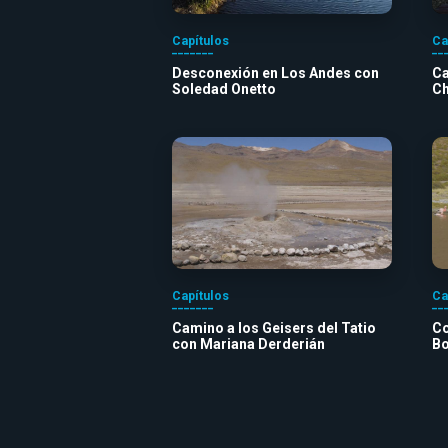
Capítulos
Ca
Desconexión en Los Andes con
Ca
Soledad Onetto
Ch
Capítulos
Ca
Camino a los Geisers del Tatio
Co
con Mariana Derderián
Bo